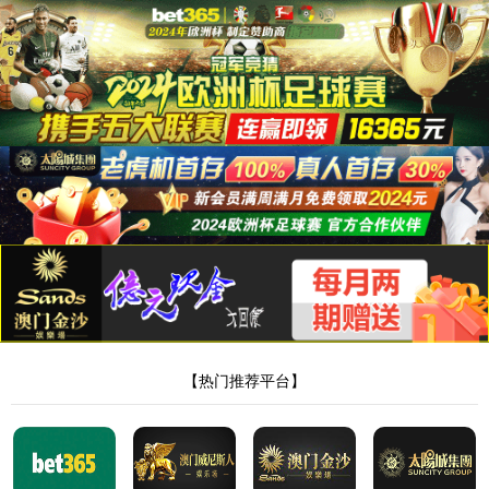
太阳成集团122ccvip
首页
简体中文
太阳成集团122ccvi
English
公司简介
发展历程
公司资质
产品中心
新闻动态
企业动态
辊道炉
行业动态
研发中心
加入我们
推板炉
人才理念
招贤纳士
联系我们
产品中心
钟罩炉
PRODUCTS CENTER
网带炉
梭式炉
回转炉