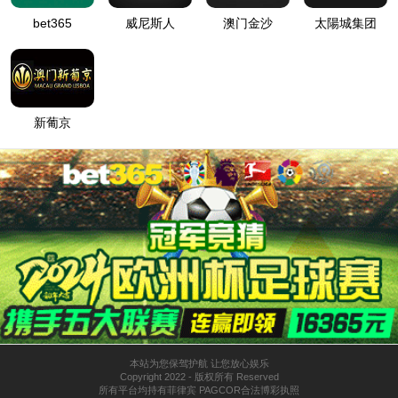
首页
联系我们
>>
联系方式
秦先生：15995745293