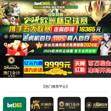
太阳成集团122ccvip
首页
简体中文
太阳成集团122ccvi
English
公司简介
发展历程
公司资质
产品中心
辊道炉
推板炉
钟罩炉
网带炉
梭式炉
回转炉
自动循环线
密闭式焚烧炉
新闻动态
企业动态
行业动态
加入我们
研发中心
加入我们
JOIN US
联系我们
人才理念
招贤纳士