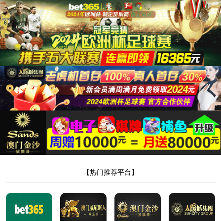
太阳成集团122ccvip
首页
简体中文
太阳成集团122ccvi
English
公司简介
发展历程
公司资质
产品中心
辊道炉
推板炉
钟罩炉
网带炉
梭式炉
回转炉
自动循环线
密闭式焚烧炉
新闻动态
新闻动态
研发中心
加入我们
企业动态
人才理念
NEWS INFORMATION
招贤纳士
联系我们
行业动态