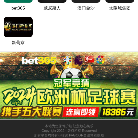
企业动态
行业动态
来源:
|
作者:
Admin
|
发布时间:
1184天前
|
8480
次浏览
|