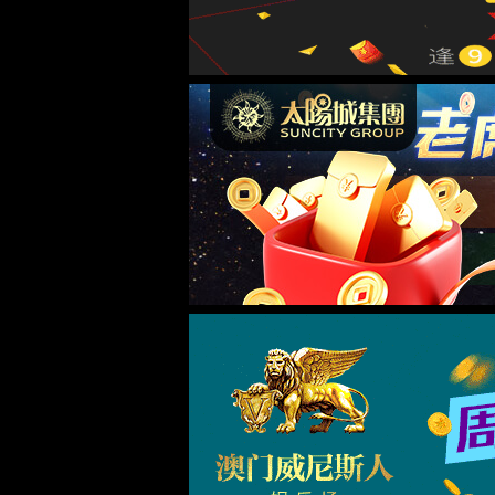
企业动态
行业动态
来源:
|
作者:
Admin
|
发布时间:
1176天前
|
10105
次浏览
|
2023
年
5
月
16
日
，
深受全球业界瞩目的
“
第十五届深圳国