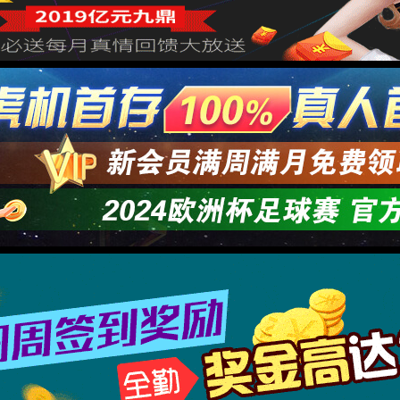
第十五届深圳国际电池技术交流会
际电池技术交流会／展览会（
CIBF2023
）
”
于深圳国际会展中